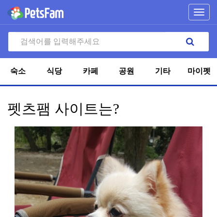
Toggl
navig
숙소
식당
카페
공원
기타
마이펫
펫츠팸 사이트는?