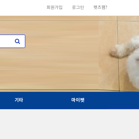
회원가입
로그인
펫츠팸?
기타
마이펫