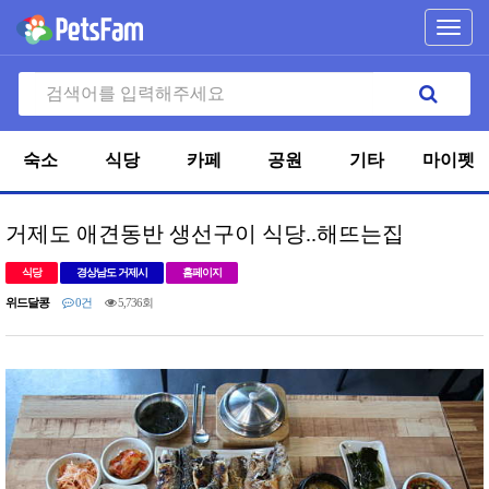
Toggl
navig
숙소
식당
카페
공원
기타
마이펫
거제도 애견동반 생선구이 식당..해뜨는집
식당
경상남도 거제시
홈페이지
위드달콩
0건
5,736회