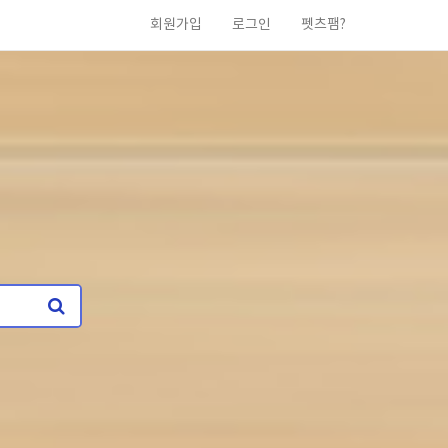
회원가입
로그인
펫츠팸?