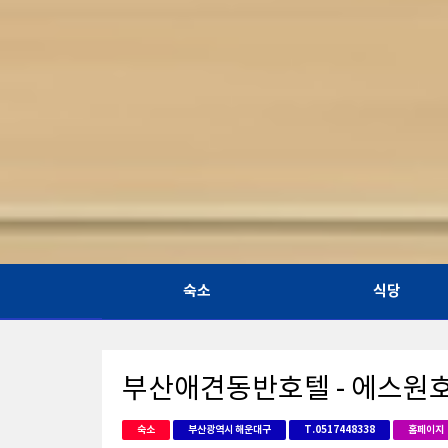
숙소
식당
부산애견동반호텔 - 에스원
숙소
부산광역시 해운대구
T.0517448338
홈페이지