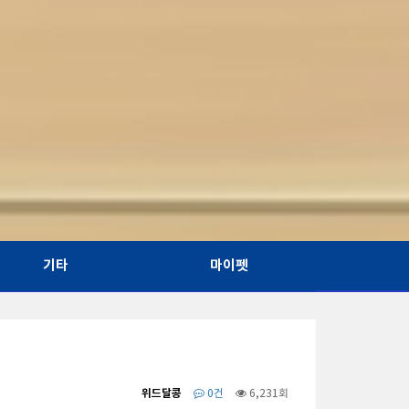
기타
마이펫
위드달콩
0건
6,231회