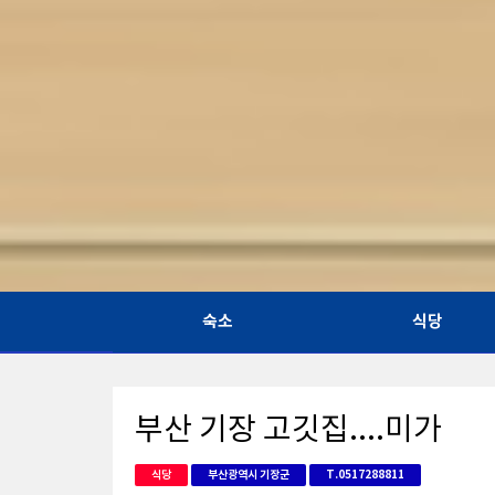
숙소
식당
부산 기장 고깃집....미가
식당
부산광역시 기장군
T.0517288811