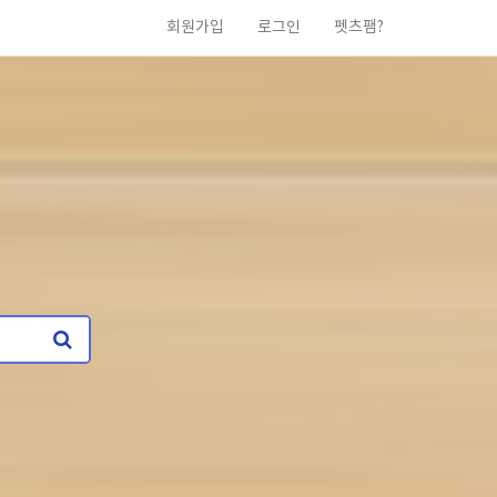
회원가입
로그인
펫츠팸?