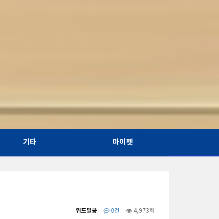
기타
마이펫
위드달콩
0건
4,973회