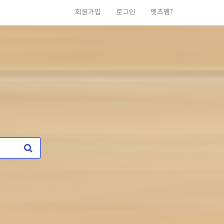
회원가입
로그인
펫츠팸?