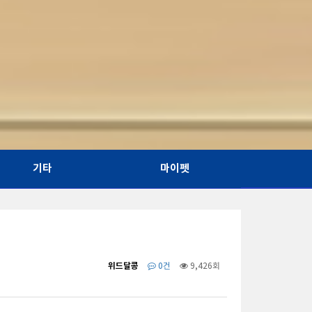
기타
마이펫
위드달콩
0건
9,426회