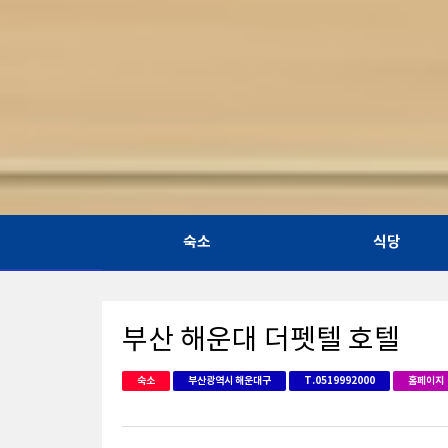
숙소
식당
부산 해운대 더펫텔 호텔
숙소
부산광역시 해운대구
T.0519992000
홈페이지